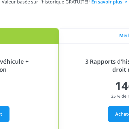
1
Valeur basée sur l'historique GRATUITE!
En savoir plus
Meil
véhicule +
3 Rapports d’hi
ion
droit
14
25 % de 
t
Achet