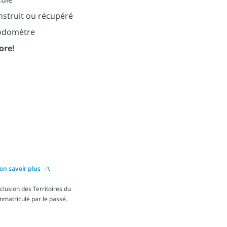
nstruit ou récupéré
’odomètre
ore!
en savoir plus
.
lusion des Territoires du
immatriculé par le passé.