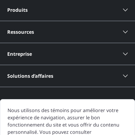
Produits
Ressources
Entreprise
Solutions d’affaires
Nous utilisons des témoins pour améliorer votre
expérience de navigation, assurer le bon
Les rapports d'historique de véhicule de CARFAX Canada sont basés
fonctionnement du site et vous offrir du contenu
uniquement sur l'information fournie à CARFAX Canada et disponible à
personnalisé. Vous pouvez consulter
la date de génération du rapport d'historique de véhicule. D'autres