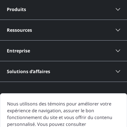
Produits
Ressources
Entreprise
Solutions d’affaires
Nous utilisons des témoins pour améliorer votre
expérience de navigation, assurer le bon
Les rapports d'historique de véhicule de CARFAX Canada sont basés
fonctionnement du site et vous offrir du contenu
uniquement sur l'information fournie à CARFAX Canada et disponible à
personnalisé. Vous pouvez consulter
la date de génération du rapport d'historique de véhicule. D'autres