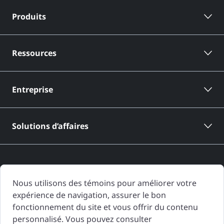
Produits
Ressources
Entreprise
Solutions d’affaires
Nous utilisons des témoins pour améliorer votre
expérience de navigation, assurer le bon
Les rapports d'historique de véhicule de CARFAX Canada sont basés
fonctionnement du site et vous offrir du contenu
uniquement sur l'information fournie à CARFAX Canada et disponible à
personnalisé. Vous pouvez consulter
la date de génération du rapport d'historique de véhicule. D'autres