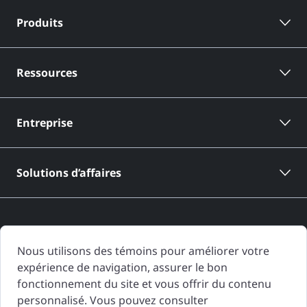
Produits
Ressources
Entreprise
Solutions d’affaires
Nous utilisons des témoins pour améliorer votre
expérience de navigation, assurer le bon
Les rapports d'historique de véhicule de CARFAX Canada sont basés
fonctionnement du site et vous offrir du contenu
uniquement sur l'information fournie à CARFAX Canada et disponible à
personnalisé. Vous pouvez consulter
la date de génération du rapport d'historique de véhicule. D'autres