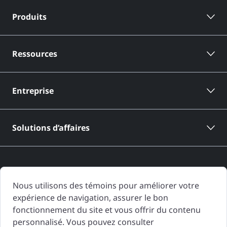
Produits
Ressources
Entreprise
Solutions d’affaires
Nous utilisons des témoins pour améliorer votre
expérience de navigation, assurer le bon
Les rapports d'historique de véhicule de CARFAX Canada sont basés
fonctionnement du site et vous offrir du contenu
uniquement sur l'information fournie à CARFAX Canada et disponible à
personnalisé. Vous pouvez consulter
la date de génération du rapport d'historique de véhicule. D'autres