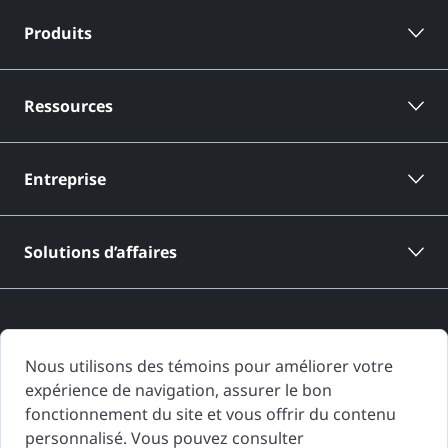
Produits
Ressources
Entreprise
Solutions d’affaires
Nous utilisons des témoins pour améliorer votre
expérience de navigation, assurer le bon
Les rapports d'historique de véhicule de CARFAX Canada sont basés
fonctionnement du site et vous offrir du contenu
uniquement sur l'information fournie à CARFAX Canada et disponible à
personnalisé. Vous pouvez consulter
la date de génération du rapport d'historique de véhicule. D'autres