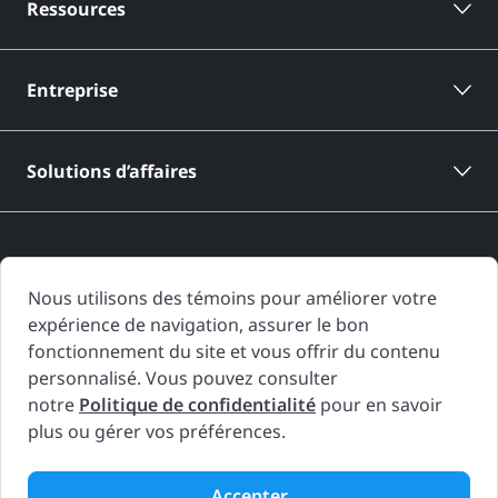
Ressources
Entreprise
Solutions d’affaires
Nous utilisons des témoins pour améliorer votre
expérience de navigation, assurer le bon
Les rapports d'historique de véhicule de CARFAX Canada sont basés
fonctionnement du site et vous offrir du contenu
uniquement sur l'information fournie à CARFAX Canada et disponible à
personnalisé. Vous pouvez consulter
la date de génération du rapport d'historique de véhicule. D'autres
notre
Politique de confidentialité
pour en savoir
informations concernant le véhicule, y compris les problèmes, peuvent
plus ou gérer vos préférences.
ne pas avoir été rapportées à CARFAX Canada. Utilisez le Rapport
d'historique du véhicule comme un outil important, en complément
d'une inspection du véhicule et d'un essai routier, afin de prendre une
Accepter