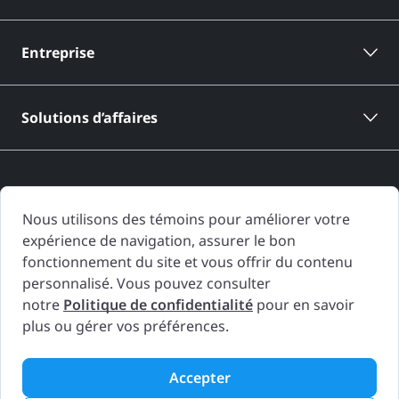
Entreprise
Solutions d’affaires
Nous utilisons des témoins pour améliorer votre
expérience de navigation, assurer le bon
Les rapports d'historique de véhicule de CARFAX Canada sont basés
fonctionnement du site et vous offrir du contenu
uniquement sur l'information fournie à CARFAX Canada et disponible à
personnalisé. Vous pouvez consulter
la date de génération du rapport d'historique de véhicule. D'autres
notre
Politique de confidentialité
pour en savoir
informations concernant le véhicule, y compris les problèmes, peuvent
plus ou gérer vos préférences.
ne pas avoir été rapportées à CARFAX Canada. Utilisez le Rapport
d'historique du véhicule comme un outil important, en complément
d'une inspection du véhicule et d'un essai routier, afin de prendre une
Accepter
meilleure décision concernant votre prochain achat de d'automobile.