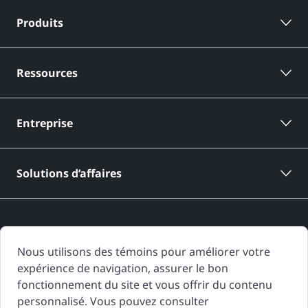
Produits
Ressources
Entreprise
Solutions d’affaires
Nous utilisons des témoins pour améliorer votre
expérience de navigation, assurer le bon
Les rapports d'historique de véhicule de CARFAX Canada sont basés
fonctionnement du site et vous offrir du contenu
uniquement sur l'information fournie à CARFAX Canada et disponible à
personnalisé. Vous pouvez consulter
la date de génération du rapport d'historique de véhicule. D'autres