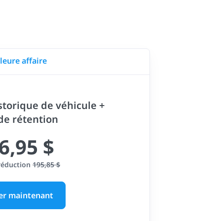
leure affaire
storique de véhicule +
 de rétention
6,95 $
réduction
195,85 $
er maintenant