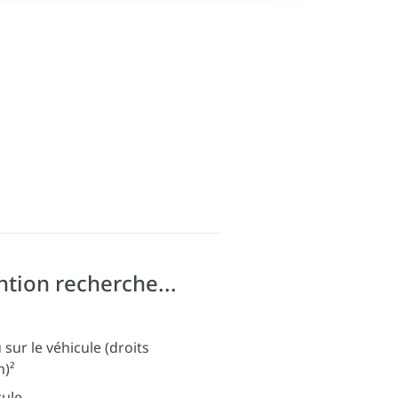
ntion recherche...
sur le véhicule (droits
n)²
cule