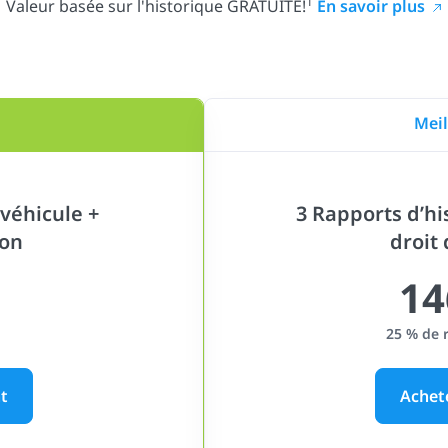
1
Valeur basée sur l'historique GRATUITE!
En savoir plus
Meil
véhicule +
3 Rapports d’hi
ion
droit
14
25 % de 
t
Achet