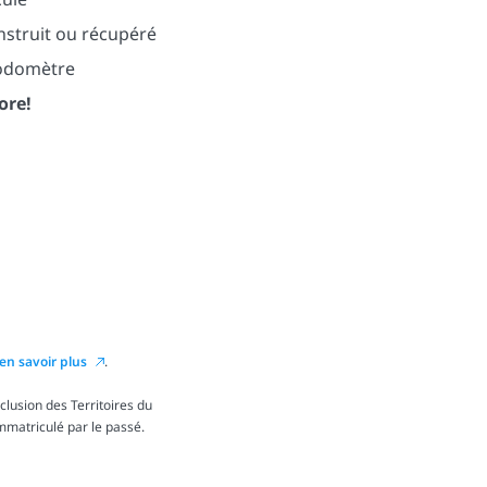
nstruit ou récupéré
’odomètre
ore!
en savoir plus
.
lusion des Territoires du
immatriculé par le passé.