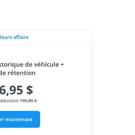
leure affaire
storique de véhicule +
 de rétention
6,95 $
réduction
195,85 $
er maintenant