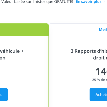
1
Valeur basée sur l'historique GRATUITE!
En savoir plus
Meil
véhicule +
3 Rapports d’hi
ion
droit
14
25 % de 
t
Achet