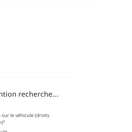
ntion recherche...
sur le véhicule (droits
n)²
cule