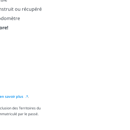
nstruit ou récupéré
’odomètre
ore!
en savoir plus
.
lusion des Territoires du
immatriculé par le passé.