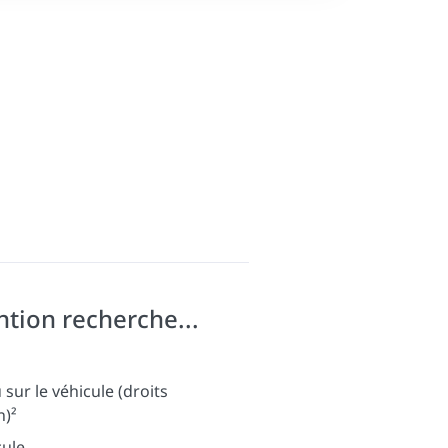
ntion recherche...
sur le véhicule (droits
n)²
cule