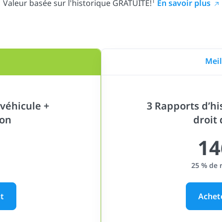
1
Valeur basée sur l'historique GRATUITE!
En savoir plus
Meil
véhicule +
3 Rapports d’hi
ion
droit
14
25 % de 
t
Achet