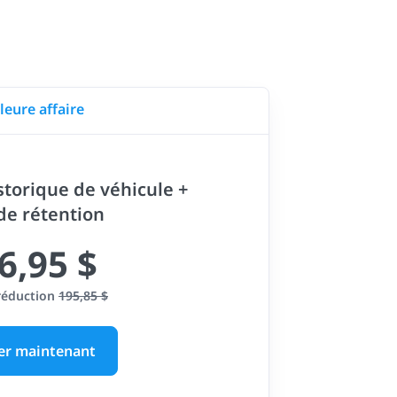
leure affaire
storique de véhicule +
 de rétention
6,95 $
réduction
195,85 $
er maintenant