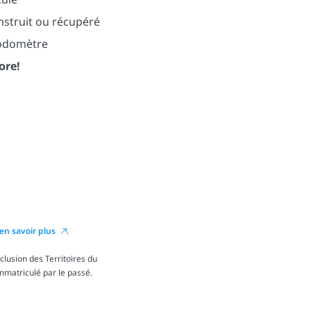
nstruit ou récupéré
’odomètre
ore!
en savoir plus
.
lusion des Territoires du
immatriculé par le passé.