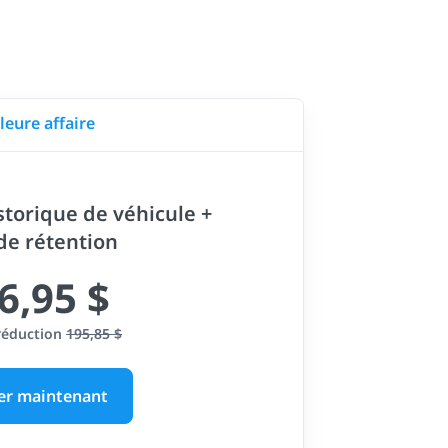
leure affaire
storique de véhicule +
 de rétention
6,95 $
réduction
195,85 $
er maintenant