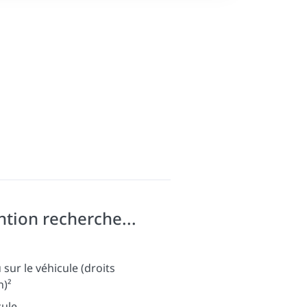
ntion recherche...
sur le véhicule (droits
n)²
cule