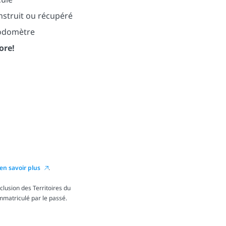
nstruit ou récupéré
’odomètre
ore!
en savoir plus
.
lusion des Territoires du
immatriculé par le passé.