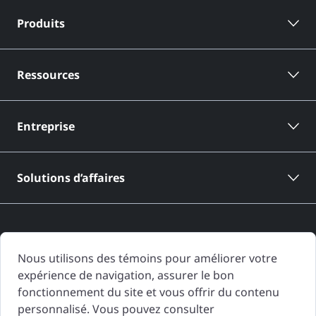
Produits
Ressources
Entreprise
Solutions d’affaires
Nous utilisons des témoins pour améliorer votre
expérience de navigation, assurer le bon
Les rapports d'historique de véhicule de CARFAX Canada sont basés
fonctionnement du site et vous offrir du contenu
uniquement sur l'information fournie à CARFAX Canada et disponible à
personnalisé. Vous pouvez consulter
la date de génération du rapport d'historique de véhicule. D'autres