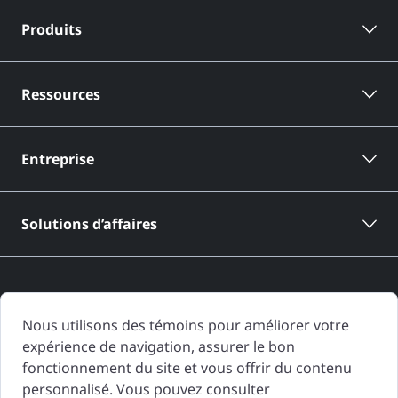
Produits
Ressources
Entreprise
Solutions d’affaires
Nous utilisons des témoins pour améliorer votre
expérience de navigation, assurer le bon
Les rapports d'historique de véhicule de CARFAX Canada sont basés
fonctionnement du site et vous offrir du contenu
uniquement sur l'information fournie à CARFAX Canada et disponible à
personnalisé. Vous pouvez consulter
la date de génération du rapport d'historique de véhicule. D'autres