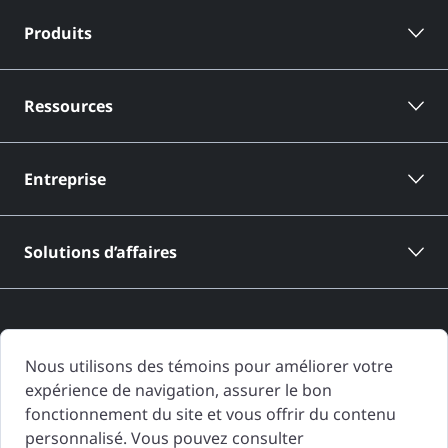
Produits
Ressources
Entreprise
Solutions d’affaires
Nous utilisons des témoins pour améliorer votre
expérience de navigation, assurer le bon
Les rapports d'historique de véhicule de CARFAX Canada sont basés
fonctionnement du site et vous offrir du contenu
uniquement sur l'information fournie à CARFAX Canada et disponible à
personnalisé. Vous pouvez consulter
la date de génération du rapport d'historique de véhicule. D'autres