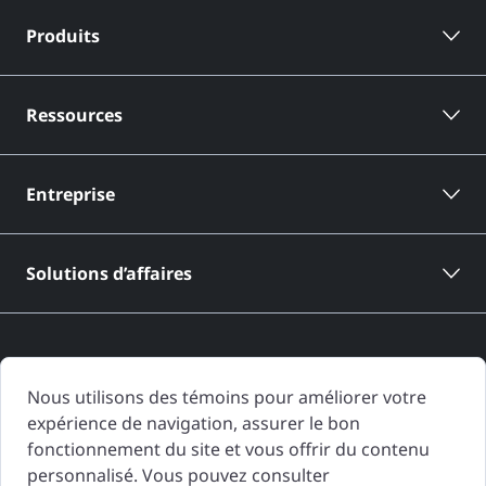
Produits
Ressources
Entreprise
Solutions d’affaires
Nous utilisons des témoins pour améliorer votre
expérience de navigation, assurer le bon
Les rapports d'historique de véhicule de CARFAX Canada sont basés
fonctionnement du site et vous offrir du contenu
uniquement sur l'information fournie à CARFAX Canada et disponible à
personnalisé. Vous pouvez consulter
la date de génération du rapport d'historique de véhicule. D'autres