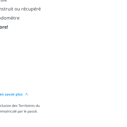
nstruit ou récupéré
’odomètre
ore!
en savoir plus
.
lusion des Territoires du
immatriculé par le passé.