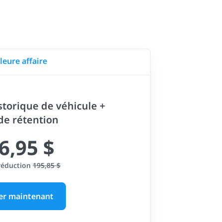
leure affaire
storique de véhicule +
 de rétention
6,95 $
réduction
195,85 $
er maintenant