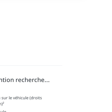
ntion recherche...
sur le véhicule (droits
n)²
cule