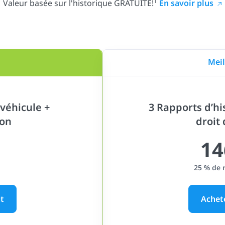
1
Valeur basée sur l'historique GRATUITE!
En savoir plus
Meil
véhicule +
3 Rapports d’hi
ion
droit
14
25 % de 
t
Achet