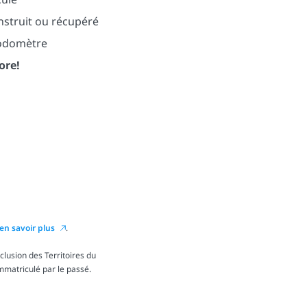
nstruit ou récupéré
’odomètre
ore!
en savoir plus
.
lusion des Territoires du
immatriculé par le passé.