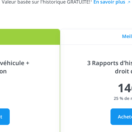
1
Valeur basée sur l'historique GRATUITE!
En savoir plus
Meil
véhicule +
3 Rapports d’hi
ion
droit
14
25 % de 
t
Achet