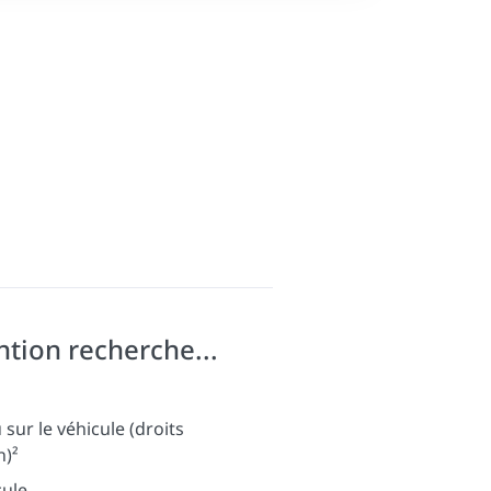
ntion recherche...
sur le véhicule (droits
n)²
cule