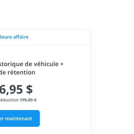
leure affaire
storique de véhicule +
 de rétention
6,95 $
réduction
195,85 $
er maintenant