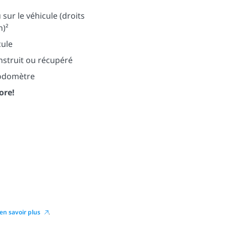
sur le véhicule (droits
n)²
cule
nstruit ou récupéré
’odomètre
ore!
en savoir plus
.