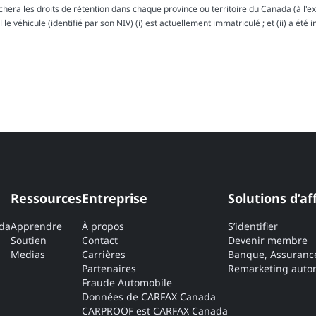
ra les droits de rétention dans chaque province ou territoire du Canada (à l'exc
le véhicule (identifié par son NIV) (i) est actuellement immatriculé ; et (ii) a été 
Ressources
Entreprise
Solutions d’af
ada
Apprendre
À propos
S’identifier
Soutien
Contact
Devenir membre
Medias
Carrières
Banque, Assuranc
Partenaires
Remarketing autom
Fraude Automobile
Données de CARFAX Canada
CARPROOF est CARFAX Canada