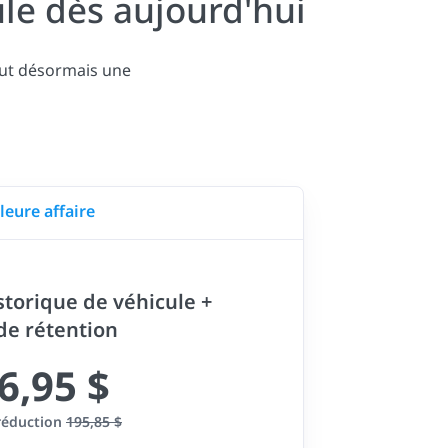
le dès aujourd'hui
lut désormais une
leure affaire
storique de véhicule +
 de rétention
6,95 $
réduction
195,85 $